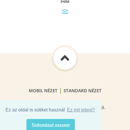
<>
|
MOBIL NÉZET
STANDARD NÉZET
© 2015 Minden jog fenntartva.
Ez az oldal is sütiket használ
Ez mit jelent?
Powered by Webnode
Tudomásul veszem