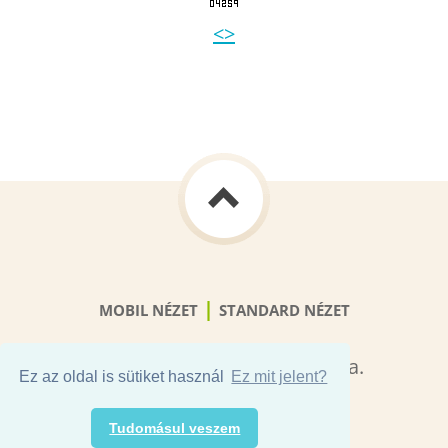
<>
|
MOBIL NÉZET
STANDARD NÉZET
© 2015 Minden jog fenntartva.
Ez az oldal is sütiket használ
Ez mit jelent?
Powered by Webnode
Tudomásul veszem