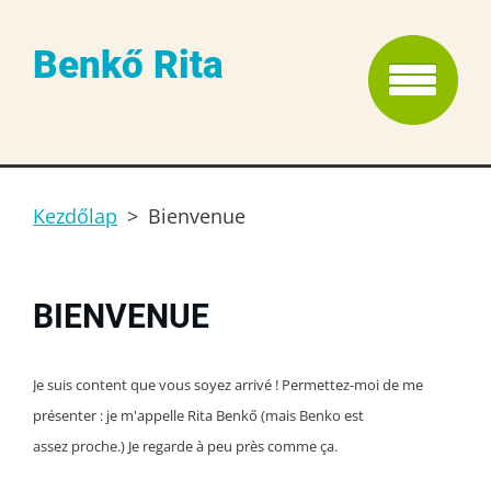
Benkő Rita
Kezdőlap
>
Bienvenue
BIENVENUE
Je suis content que vous soyez arrivé !
Permettez-moi de me
présenter :
je m'appelle Rita
Benkő
(mais
Benko
est
assez proche.) J
e regarde à peu près comme ça.